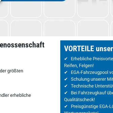
genossenschaft
VORTEILE unser
✔ Erhebliche Preisvorte
Reifen, Felgen!
 der größten
✔ EGA-Fahrzeugpool von
✔ Schulung unserer Mita
✔ Technische Unterstütz
✔ Bei Fahrzeugkauf über
dler erhebliche
Qualitätscheck!
✔ Preisgünstige EGA-Lös