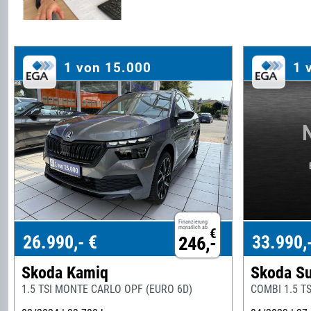
1 von 15.000
1 
Finanzierung
monatlich ab
€
26.990,- €
33.990,
246,-
Skoda Kamiq
Skoda S
1.5 TSI MONTE CARLO OPF (EURO 6D)
COMBI 1.5 T