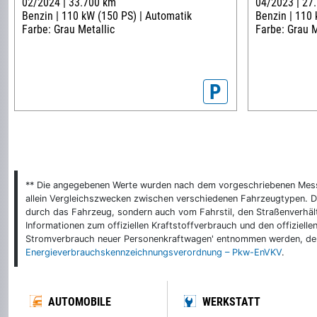
02/2024 |
33.700 km
04/2023 |
27
Benzin |
110 kW (150 PS) |
Automatik
Benzin |
110 
Farbe: Grau Metallic
Farbe: Grau M
P
** Die angegebenen Werte wurden nach dem vorgeschriebenen Messver
allein Vergleichszwecken zwischen verschiedenen Fahrzeugtypen. De
durch das Fahrzeug, sondern auch vom Fahrstil, den Straßenverhält
Informationen zum offiziellen Kraftstoffverbrauch und den offizie
Stromverbrauch neuer Personenkraftwagen' entnommen werden, der 
Energieverbrauchskennzeichnungsverordnung – Pkw-EnVKV
.
AUTOMOBILE
WERKSTATT