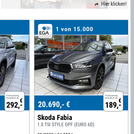
Hier klicken!
1 von 15.000
Finanzierung
Finanzierung
monatlich ab
monatlich ab
€
€
20.690,- €
292,-
189,-
Skoda Fabia
1.0 TSI STYLE OPF (EURO 6D)