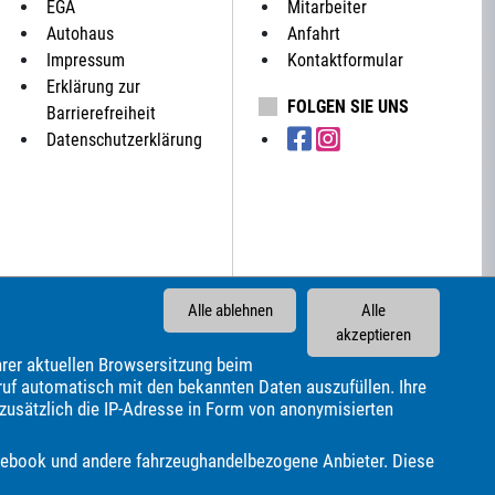
EGA
Mitarbeiter
Autohaus
Anfahrt
Impressum
Kontaktformular
Erklärung zur
FOLGEN SIE UNS
Barrierefreiheit
Datenschutzerklärung
Alle ablehnen
Alle
akzeptieren
rer aktuellen Browsersitzung beim
ruf automatisch mit den bekannten Daten auszufüllen. Ihre
 zusätzlich die IP-Adresse in Form von anonymisierten
r
Cadillac
Carado
Carthago
Chausson
Chevrolet
Fiat
Ford
Forster
Foton
GWM
Geely
Facebook und andere fahrzeughandelbezogene Anbieter. Diese
us
Lada
Land Rover
Leapmotor
Lexus
MAN
Ora
Peugeot
Piaggio
Plymouth
Polestar