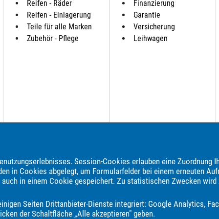
Reifen - Räder
Finanzierung
Reifen - Einlagerung
Garantie
Teile für alle Marken
Versicherung
Zubehör - Pflege
Leihwagen
nutzungserlebnisses. Session-Cookies erlauben eine Zuordnung Ih
brauchtwagen, Jahreswagen und Neuwagen folgender Automarken an:
den in Cookies abgelegt, um Formularfelder bei einem erneuten Auf
e auch in einem Cookie gespeichert. Zu statistischen Zwecken wird
Audi
BAIC
BAW
BMW
BYD
Bentley
Borgward
Bürstne
SK
DS Automobiles
Dacia
Dodge
Econelo
Etrusco
Fendt
nigen Seiten Drittanbieter-Dienste integriert: Google Analytics, 
tineo
Iveco
JAC
Jaecoo
Jaguar
Jeep
KGM
Kia
Kna
icken der Schaltfläche „Alle akzeptieren" geben.
Mercedes-Benz
Mitsubishi
Mooveo
Nissan
Omoda
Opel