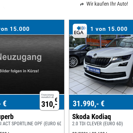
Wir kaufen Ihr Auto!
von 15.000
1 von 15.000
Finanzierung
monatlich ab
€
- €
31.990,- €
310,-
uperb
Skoda Kodiaq
SI ACT SPORTLINE OPF (EURO 6D)
2.0 TDI CLEVER (EURO 6D)