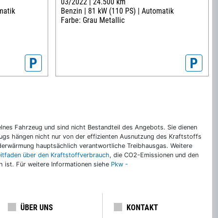
03/2022 |
24.500 km
matik
Benzin |
81 kW (110 PS) |
Automatik
Farbe: Grau Metallic
P
P
nes Fahrzeug und sind nicht Bestandteil des Angebots. Sie dienen
gs hängen nicht nur von der effizienten Ausnutzung des Kraftstoffs
rderwärmung hauptsächlich verantwortliche Treibhausgas. Weitere
eitfaden über den Kraftstoffverbrauch
, die CO2-Emissionen und den
ch ist. Für weitere Informationen siehe
Pkw -
ÜBER UNS
KONTAKT