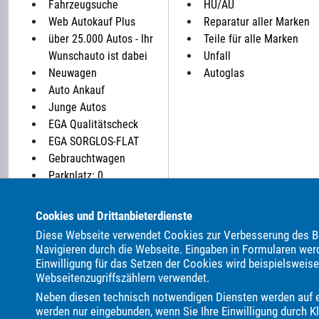
Fahrzeugsuche
HU/AU
Web Autokauf Plus
Reparatur aller Marken
über 25.000 Autos - Ihr
Teile für alle Marken
Wunschauto ist dabei
Unfall
Neuwagen
Autoglas
Auto Ankauf
Junge Autos
EGA Qualitätscheck
EGA SORGLOS-FLAT
Gebrauchtwagen
Parkplatz: 0
Cookies und Drittanbieterdienste
ALLE MARKEN BEI UNS IM AUTOHANDEL:
Diese Webseite verwendet Cookies zur Verbesserung des Be
Als Autohändler bieten wir Ihnen in unserem Automarkt Ge
Navigieren durch die Webseite. Eingaben in Formularen wer
Einwilligung für das Setzen der Cookies wird beispielsweis
AC
ALPINA
Abarth
Aixam
Alfa Romeo
Andere
Webseitenzugriffszählern verwendet.
Citroën
Clever
Corvette
Cupra
DAF
DFM
DF
Neben diesen technisch notwendigen Diensten werden auf ei
Genesis
Harley-Davidson
Honda
Hyundai
Isuzu
I
werden nur eingebunden, wenn Sie Ihre Einwilligung durch Kl
MF
MG
MINI
Malibu
Maserati
Maxus
Mazda