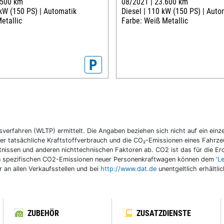
.500 km
08/2021 |
23.600 km
kW (150 PS) |
Automatik
Diesel |
110 kW (150 PS) |
Auto
etallic
Farbe: Weiß Metallic
P
fahren (WLTP) ermittelt. Die Angaben beziehen sich nicht auf ein einzel
r tatsächliche Kraftstoffverbrauch und die CO₂-Emissionen eines Fahrzeu
nissen und anderen nichttechnischen Faktoren ab. CO2 ist das für die E
llen spezifischen CO2-Emissionen neuer Personenkraftwagen können dem
'L
an allen Verkaufsstellen und bei
http://www.dat.de
unentgeltlich erhältli
ZUBEHÖR
ZUSATZDIENSTE