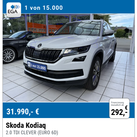
1 von 15.000
Finanzierung
monatlich ab
€
31.990,- €
292,-
Skoda Kodiaq
2.0 TDI CLEVER (EURO 6D)