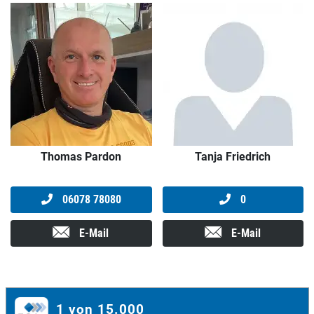
Thomas Pardon
Tanja Friedrich
06078 78080
0
E-Mail
E-Mail
1 von 15.000