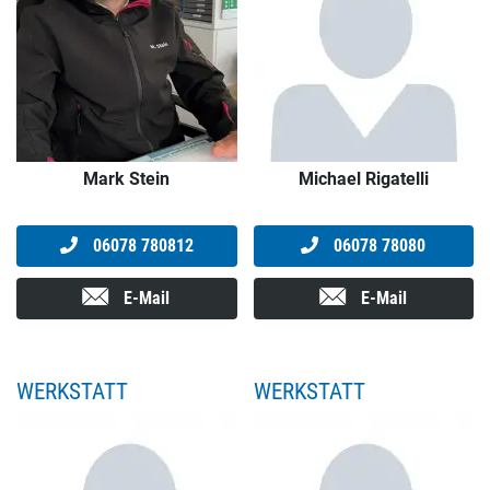
Mark Stein
Michael Rigatelli
06078 780812
06078 78080
E-Mail
E-Mail
WERKSTATT
WERKSTATT