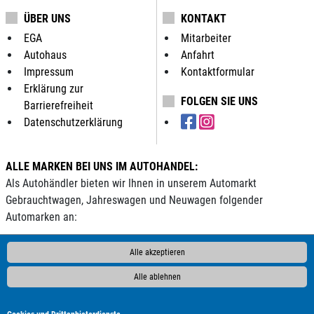
ÜBER UNS
KONTAKT
EGA
Mitarbeiter
Autohaus
Anfahrt
Impressum
Kontaktformular
Erklärung zur
FOLGEN SIE UNS
Barrierefreiheit
Datenschutzerklärung
ALLE MARKEN BEI UNS IM AUTOHANDEL:
Als Autohändler bieten wir Ihnen in unserem Automarkt
Gebrauchtwagen, Jahreswagen und Neuwagen folgender
Automarken an:
AC
ALPINA
Abarth
Aixam
Alfa Romeo
Andere
Audi
Alle akzeptieren
BAIC
BAW
BMW
BYD
Bentley
Borgward
Bürstner
Alle ablehnen
Cadillac
Carado
Carthago
Chausson
Chevrolet
Citroën
Clever
Corvette
Cupra
DAF
DFM
DFSK
DS
Automobiles
Dacia
Dodge
Econelo
Etrusco
Fendt