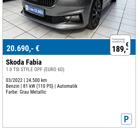
Finanzierung
monatlich ab
€
20.690,- €
189,-
Skoda Fabia
1.0 TSI STYLE OPF (EURO 6D)
03/2022 |
24.500 km
Benzin |
81 kW (110 PS) |
Automatik
Farbe: Grau Metallic
P