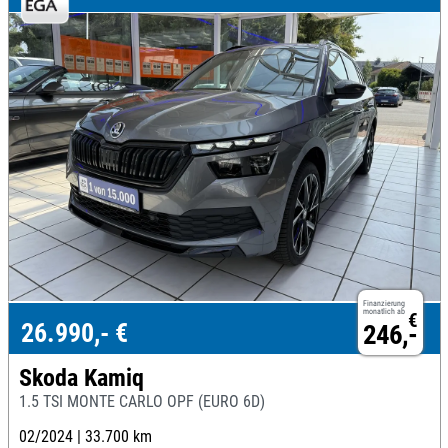
Finanzierung
monatlich ab
€
26.990,- €
246,-
Skoda Kamiq
1.5 TSI MONTE CARLO OPF (EURO 6D)
02/2024 |
33.700 km